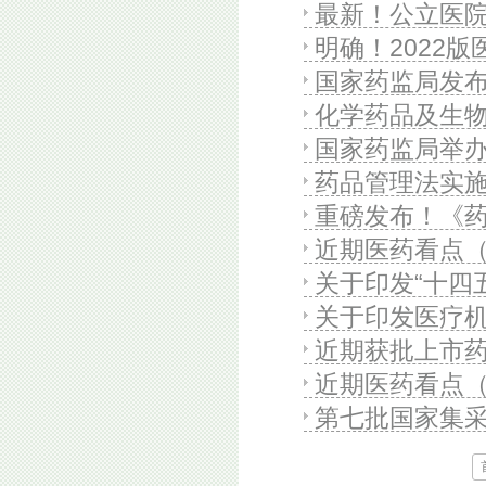
最新！公立医
录（2022年）
明确！2022
监控药品收入
国家药监局发
日申报，11月
化学药品及生
国家药监局举
药品管理法实
重磅发布！《
近期医药看点（3
求意见！
​关于印发“十
关于印发医疗
近期获批上市药
近期医药看点（
第七批国家集采