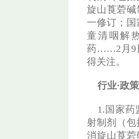
旋山莨菪碱
一修订；国
童清咽解
药……2月
得关注。
行业·政
1.国家
射制剂（包
消旋山莨菪